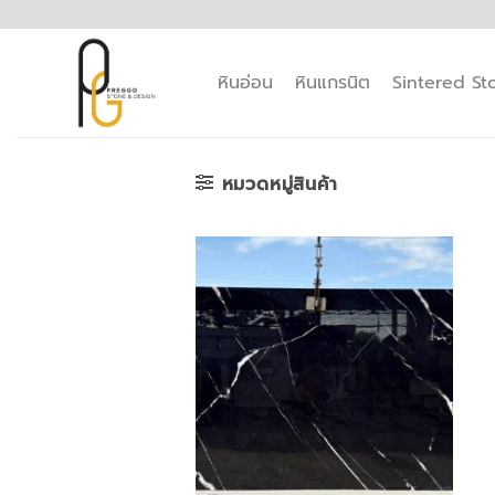
ข้าม
ไป
ยัง
หินอ่อน
หินแกรนิต
Sintered St
เนื้อหา
หมวดหมู่สินค้า