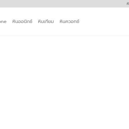
ห
one
หินออนิกซ์
หินเทียม
หินควอทซ์