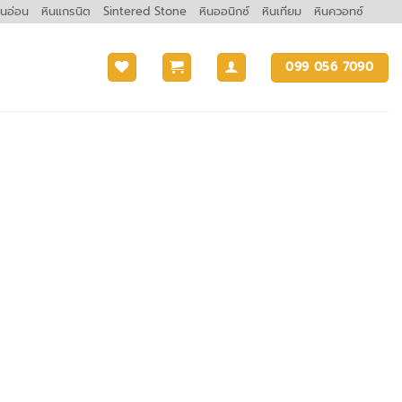
ินอ่อน
หินแกรนิต
Sintered Stone
หินออนิกซ์
หินเทียม
หินควอทซ์
099 056 7090